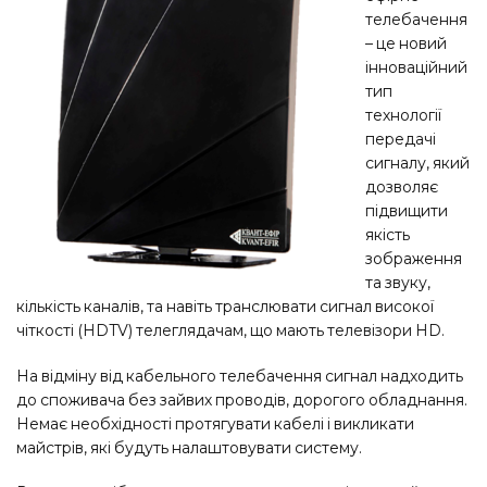
телебачення
– це новий
інноваційний
тип
технології
передачі
сигналу, який
дозволяє
підвищити
якість
зображення
та звуку,
кількість каналів, та навіть транслювати сигнал високої
чiткостi (HDTV) телеглядачам, що мають телевізори HD.
На відміну від кабельного телебачення сигнал надходить
до споживача без зайвих проводів, дорогого обладнання.
Немає необхідності протягувати кабелі і викликати
майстрів, які будуть налаштовувати систему.