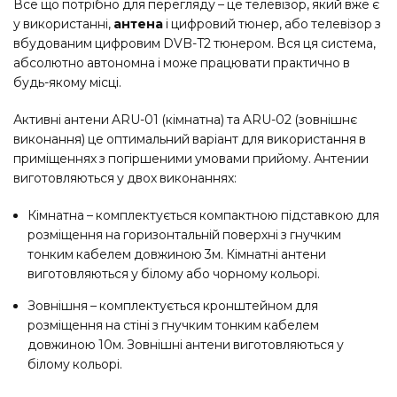
Все що потрібно для перегляду – це телевізор, який вже є
у використанні,
антена
і цифровий тюнер, або телевізор з
вбудованим цифровим DVB-T2 тюнером. Вся ця система,
абсолютно автономна і може працювати практично в
будь-якому місці.
Активні антени ARU-01 (кімнатна) та ARU-02 (зовнішнє
виконання) це оптимальний варіант для використання в
приміщеннях з погіршеними умовами прийому. Антении
виготовляються у двох виконаннях:
Кімнатна – комплектується компактною підставкою для
розміщення на горизонтальній поверхні з гнучким
тонким кабелем довжиною 3м. Кімнатні антени
виготовляються у білому або чорному кольорі.
Зовнішня – комплектується кронштейном для
розміщення на стіні з гнучким тонким кабелем
довжиною 10м. Зовнішні антени виготовляються у
білому кольорі.